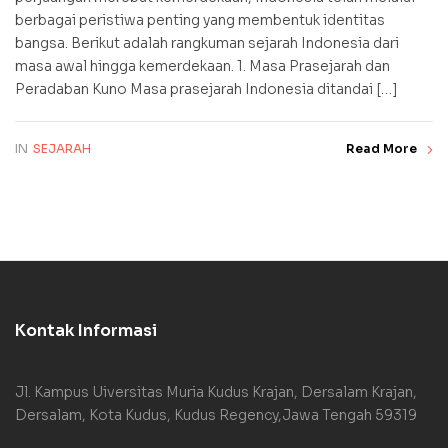
berbagai peristiwa penting yang membentuk identitas
bangsa. Berikut adalah rangkuman sejarah Indonesia dari
masa awal hingga kemerdekaan. 1. Masa Prasejarah dan
Peradaban Kuno Masa prasejarah Indonesia ditandai […]
IN
SEJARAH
Read More
Kontak Informasi
Jl. Kampus Uiversitas Muria Kudus Krajan, Dersalam Krajan,
Dersalam, Kota Kudus, Kudus Regency,Jawa Tengah 59319