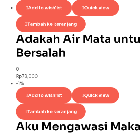
Add to wishlist
Quick view
Tambah ke keranjang
Adakah Air Mata unt
Bersalah
0
Rp
78,000
-1%
Add to wishlist
Quick view
Tambah ke keranjang
Aku Mengawasi Maka