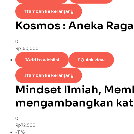
Tambah ke keranjang
Kosmos : Aneka Rag
0
Rp
160,000
Add to wishlist
Quick view
Tambah ke keranjang
Mindset Ilmiah, Mem
mengambangkan kat
0
Rp
72,500
-11%