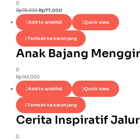
0
Rp
78,000
Rp
77,000
Add to wishlist
Quick view
Tambah ke keranjang
Anak Bajang Menggir
0
Rp
142,000
Add to wishlist
Quick view
Tambah ke keranjang
Cerita Inspiratif Jalu
0