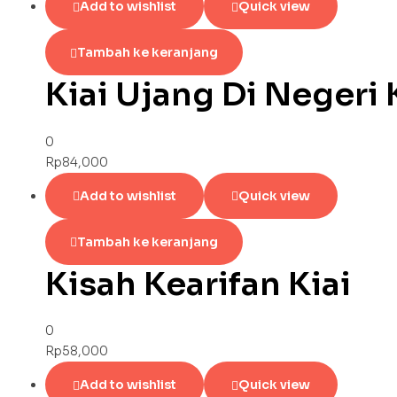
Add to wishlist
Quick view
Tambah ke keranjang
Kiai Ujang Di Negeri
0
Rp
84,000
Add to wishlist
Quick view
Tambah ke keranjang
Kisah Kearifan Kiai
0
Rp
58,000
Add to wishlist
Quick view