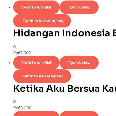
Add to wishlist
Quick view
Tambah ke keranjang
Hidangan Indonesia B
0
Rp
67,000
Add to wishlist
Quick view
Tambah ke keranjang
Ketika Aku Bersua Ka
0
Rp
58,000