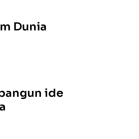
am Dunia
bangun ide
a