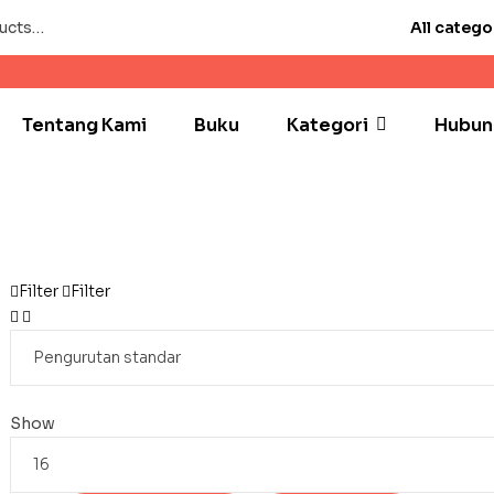
All catego
Tentang Kami
Buku
Kategori
Hubun
Filter
Filter
Show