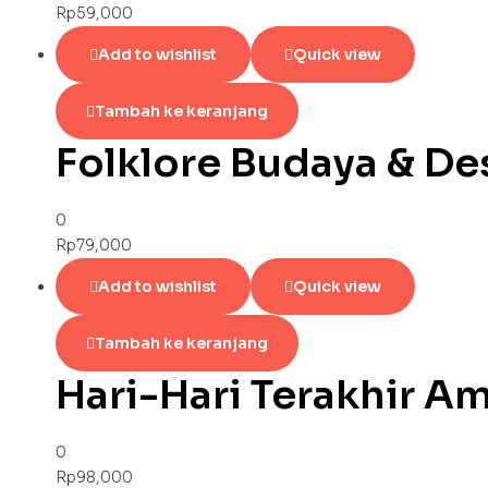
Rp
59,000
Add to wishlist
Quick view
Tambah ke keranjang
Folklore Budaya & De
0
Rp
79,000
Add to wishlist
Quick view
Tambah ke keranjang
Hari-Hari Terakhir A
0
Rp
98,000