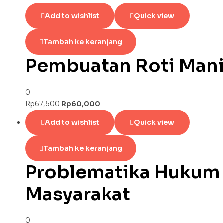
Add to wishlist
Quick view
Tambah ke keranjang
Pembuatan Roti Man
0
Rp
67,500
Rp
60,000
Add to wishlist
Quick view
Tambah ke keranjang
Problematika Hukum 
Masyarakat
0