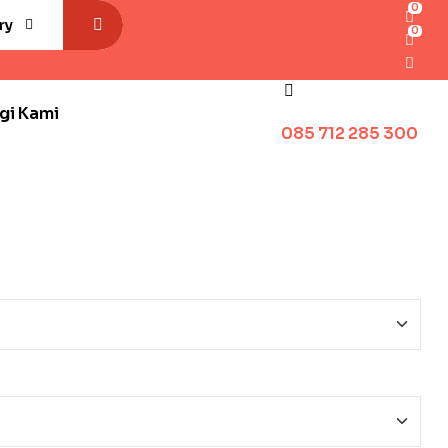
0
ry
0
gi Kami
085 712 285 300