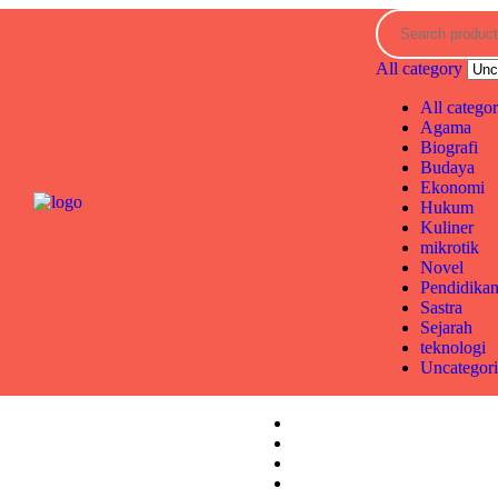
All category
All catego
Agama
Biografi
Budaya
Ekonomi
Hukum
Kuliner
mikrotik
Novel
Pendidika
Sastra
Sejarah
teknologi
Uncategor