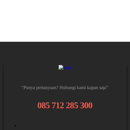
“Punya pertanyaan? Hubungi kami kapan saja”
085 712 285 300