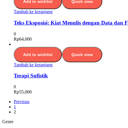
Add to wishlist
Quick view
Tambah ke keranjang
Teks Eksposisi; Kiat Menulis dengan Data dan 
0
Rp
64,000
Add to wishlist
Quick view
Tambah ke keranjang
Terapi Sufistik
0
Rp
55,000
Previous
1
2
Genre