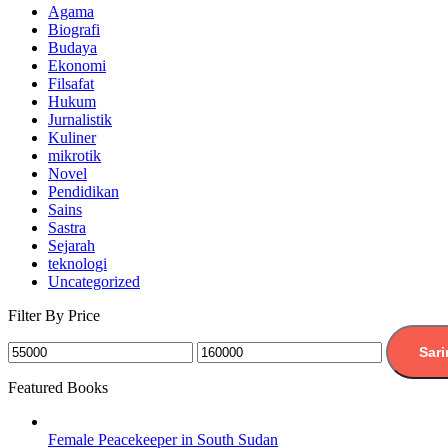
Agama
Biografi
Budaya
Ekonomi
Filsafat
Hukum
Jurnalistik
Kuliner
mikrotik
Novel
Pendidikan
Sains
Sastra
Sejarah
teknologi
Uncategorized
Filter By Price
Sar
Featured Books
Female Peacekeeper in South Sudan