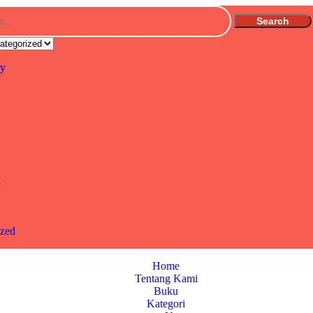
Search
ry
n
ized
Home
Tentang Kami
Buku
Kategori