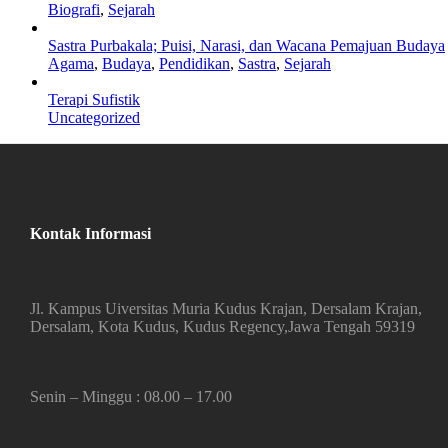
Biografi
,
Sejarah
Sastra Purbakala; Puisi, Narasi, dan Wacana Pemajuan Budaya
Agama
,
Budaya
,
Pendidikan
,
Sastra
,
Sejarah
Terapi Sufistik
Uncategorized
Kontak Informasi
Jl. Kampus Uiversitas Muria Kudus Krajan, Dersalam Krajan,
Dersalam, Kota Kudus, Kudus Regency,Jawa Tengah 59319
Senin – Minggu : 08.00 – 17.00