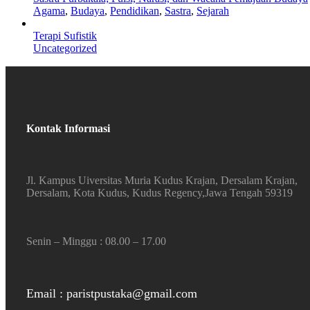
Agama
,
Budaya
,
Pendidikan
,
Sastra
,
Sejarah
Terapi Sufistik
Uncategorized
Kontak Informasi
Jl. Kampus Uiversitas Muria Kudus Krajan, Dersalam Krajan,
Dersalam, Kota Kudus, Kudus Regency,Jawa Tengah 59319
Senin – Minggu : 08.00 – 17.00
Email : paristpustaka@gmail.com