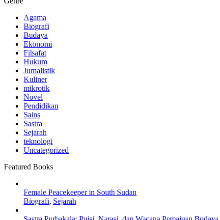
Genre
Agama
Biografi
Budaya
Ekonomi
Filsafat
Hukum
Jurnalistik
Kuliner
mikrotik
Novel
Pendidikan
Sains
Sastra
Sejarah
teknologi
Uncategorized
Featured Books
Female Peacekeeper in South Sudan
Biografi
,
Sejarah
Sastra Purbakala; Puisi, Narasi, dan Wacana Pemajuan Budaya