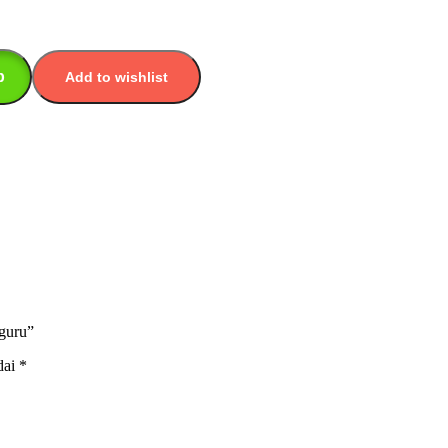
p
Add to wishlist
guru”
dai
*