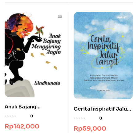
Anak Bajang
Cerita Inspiratif Jalur
Menggiring Angin
Langit
0
0
Rp
142,000
Rp
59,000