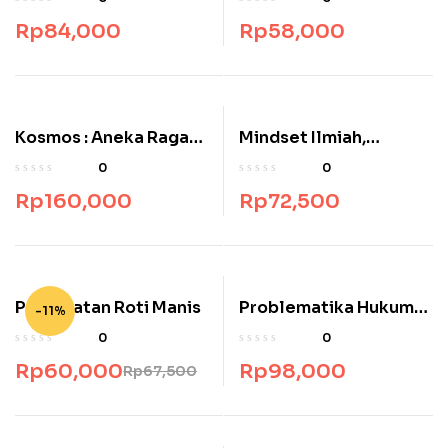
Rp
84,000
Rp
58,000
Kosmos : Aneka Ragam
Mindset Ilmiah,
Dunia
Membangun ide
0
0
mengambangkan kata
Rp
160,000
Rp
72,500
Pembuatan Roti Manis
Problematika Hukum
-11%
Perkawinan di
0
0
Masyarakat
Rp
60,000
Rp
98,000
Rp
67,500