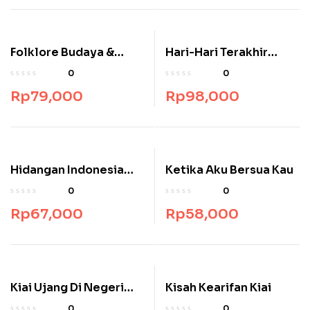
Folklore Budaya &
Hari-Hari Terakhir
Desa
Amanda
0
0
Rp
79,000
Rp
98,000
Hidangan Indonesia
Ketika Aku Bersua Kau
Bahan Dasar Telur
0
0
Rp
67,000
Rp
58,000
Kiai Ujang Di Negeri
Kisah Kearifan Kiai
Kanguru
0
0