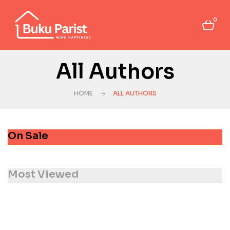
0
All Authors
HOME
ALL AUTHORS
On Sale
Most Viewed