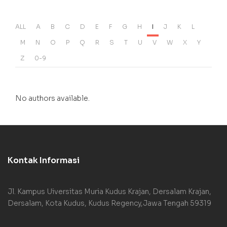
ALL
A
B
C
D
E
F
G
H
I
J
K
L
M
N
O
P
Q
R
S
T
U
V
W
X
Y
Z
0-9
No authors available.
Kontak Informasi
Jl. Kampus Uiversitas Muria Kudus Krajan, Dersalam Krajan,
Dersalam, Kota Kudus, Kudus Regency,Jawa Tengah 59319