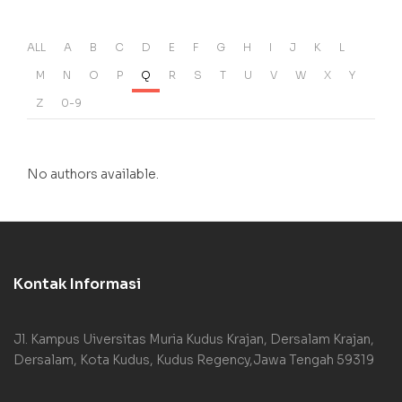
ALL
A
B
C
D
E
F
G
H
I
J
K
L
M
N
O
P
Q
R
S
T
U
V
W
X
Y
Z
0-9
No authors available.
Kontak Informasi
Jl. Kampus Uiversitas Muria Kudus Krajan, Dersalam Krajan,
Dersalam, Kota Kudus, Kudus Regency,Jawa Tengah 59319