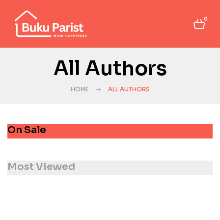
0
All Authors
HOME
ALL AUTHORS
On Sale
Most Viewed