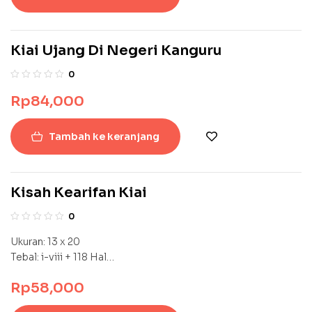
Kiai Ujang Di Negeri Kanguru
0
Rp
84,000
Tambah ke keranjang
Kisah Kearifan Kiai
0
Ukuran: 13 x 20
Tebal: i-viii + 118 Hal
ISBN : Menyusul
Rp
58,000
Penerbit: Paradigma Institute