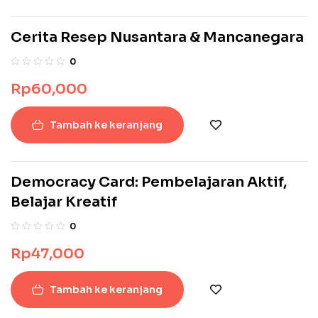
masalah-masalah yang dialami para pembaca, akan
menemukan solusinya di buku ini. Maka tidak ada kata yang
Cerita Resep Nusantara & Mancanegara
pantas kecuali, bacalah buku inspiratif ini, Anda akan
menemukan solusi dan ketenangan hati.
0
Rp
60,000
Tambah ke keranjang
Democracy Card: Pembelajaran Aktif,
Belajar Kreatif
0
Rp
47,000
Tambah ke keranjang