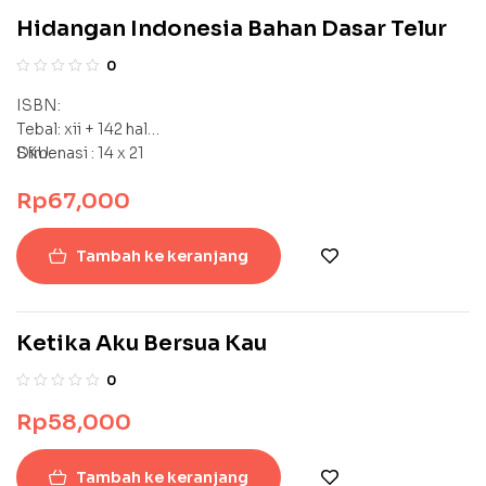
Hidangan Indonesia Bahan Dasar Telur
0
ISBN:
Tebal: xii + 142 hal
SKU:
Dimenasi : 14 x 21
Rp
67,000
Tambah ke keranjang
Ketika Aku Bersua Kau
0
Rp
58,000
Tambah ke keranjang