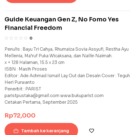
keberadaan folklor yang melatarbelakangi punden dan belik
tersebut. Menginisiasi diskusi-diskusi dengan mereka, untuk
Guide Keuangan Gen Z, No Fomo Yes
kemudian mengemas ulang folklor itu lewat media lain di luar
tradisi lisan. Lewat pembuatan film, kreasi seni pertunjukan,
Financial Freedom
mural-mural, dan lewat tulisan-tulisan yang sebagiannya
0
terdokumentasikan dalam buku ini.
Penulis : Bayu Tri Cahya, Rhumaiza Sovia Assyufi, Restha Ayu
Mellenia, Ma’ruf Puka Wicaksana, dan Nailin Naimah.
x + 128 Halaman, 15.5 x 23 cm
ISBN : Masih Proses
Editor : Ade Achmad Ismail Lay Out dan Desain Cover : Teguh
Heri Purwanto
Penerbit : PARIST
paristpustaka@gmail.com www.bukuparist.com
Cetakan Pertama, September 2025
Rp
72,000
Tambah ke keranjang