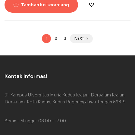
Tambah ke keranjang
1
2
3
NEXT
Kontak Informasi
Jl. Kampus Uiversitas Muria Kudus Krajan, Dersalam Krajan,
Dersalam, Kota Kudus, Kudus Regency,Jawa Tengah 59319
Senin – Minggu : 08.00 – 17.00