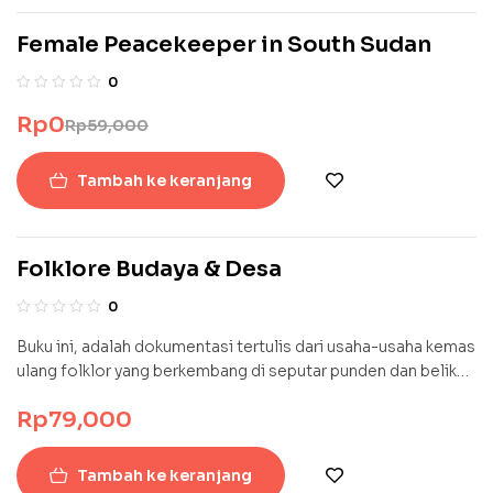
Female Peacekeeper in South Sudan
SALE!
0
Rp
0
Rp
59,000
Tambah ke keranjang
Folklore Budaya & Desa
0
Buku ini, adalah dokumentasi tertulis dari usaha-usaha kemas
ulang folklor yang berkembang di seputar punden dan belik
yang mereka aktivasi. Membaca buku ini, kita akan melihat
Rp
79,000
langsung bagaimana usaha-usaha tersebut dikerjakan
dengan serius tapi santai, dengan kerja keras sembari tetap
menikmatinya dengan bahagia. Mereka melibatkan langsung
Tambah ke keranjang
masyarakat di seputar punden dan belik untuk menggali