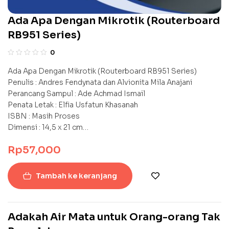
Ada Apa Dengan Mikrotik (Routerboard
RB951 Series)
0
Ada Apa Dengan Mikrotik (Routerboard RB951 Series)
Penulis : Andres Fendynata dan Alvionita Mila Anajani
Perancang Sampul : Ade Achmad Ismail
Penata Letak : Elfia Usfatun Khasanah
ISBN : Masih Proses
Dimensi : 14,5 x 21 cm
Vii + 113 : 120 Halaman
Rp
57,000
©Agustus 2025
Tambah ke keranjang
Adakah Air Mata untuk Orang-orang Tak