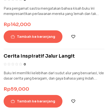
Para pengamat sastra mengatakan bahwa kisah buku ini
merepresantikan perlawanan mereka yang lemah dan tak
berdaya menghadapi absuditas nasib dan kekuasaan. Dengan
Rp
142,000
imajinasi simbolik yang sangat kaya disertai penggalian
makna-makna filosofisyang sangat dalam, buku ini mampu
menghidupkan kembali kisah klasik Ramayana dalam bentuj
Tambah ke keranjang
sebuah karya sastrayang indah namun sangat enak untuk
dinikmati.
Cerita Inspiratif Jalur Langit
0
Buku ini memiliki kelebihan dari sudut alur yang bervariasi, ide
dasar cerita yang beragam, dan gaya bahasa yang indah.
Dengan demikian, pembaca akan larut dalam cerita, nyaman
Rp
59,000
dalam menikmati cerita, dan mudah dalam menangkap pesan
moral serta motivasi kehidupan yang dibangun dalam
kerangka menggugah para pembaca, yang semula
Tambah ke keranjang
semangatnya redup akan bersemangat membara atau